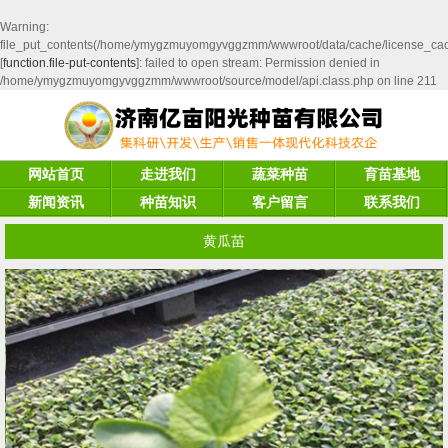
Warning
:
file_put_contents(/home/ymygzmuyomgyvggzmm/wwwroot/data/cache/license_ca
[
function.file-put-contents
]: failed to open stream: Permission denied in
/home/ymygzmuyomgyvggzmm/wwwroot/source/model/api.class.php
on line
211
网站首页
走进我们
蔬菜种苗
育苗基地
新闻资讯
种苗知识
客户留言
联系我们
黄瓜苗