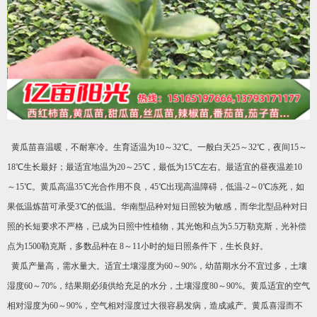
黄瓜苗喜温暖，不耐寒冷。生育适温为10～32℃。一般白天25～32℃，夜间15～
18℃生长最好；最适宜地温为20～25℃，最低为15℃左右。最适宜的昼夜温差10
～15℃。黄瓜高温35℃光合作用不良，45℃出现高温障碍，低温-2～0℃冻死，如
果低温炼苗可承受3℃的低温。华南型品种对短日照较为敏感，而华北型品种对日
照的长短要求不严格，已成为日照中性植物，其光饱和点为5.5万勒克斯，光补偿
点为1500勒克斯，多数品种在 8～11小时的短日照条件下，生长良好。
黄瓜产量高，需水量大。适宜土壤湿度为60～90%，幼苗期水分不宜过多，土壤
湿度60～70%，结果期必须供给充足的水分，土壤湿度80～90%。黄瓜适宜的空气
相对湿度为60～90%，空气相对湿度过大很容易发病，造成减产。黄瓜喜湿而不