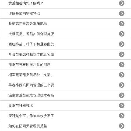
黄瓜枯萎病您了解吗？
详解番茄的需肥特点
番茄高产量高效率施肥法
大棚黄瓜、番茄如何合理施肥
西红柿苗，叶子下翻且卷曲怎
草莓苗要怎样栽培才能让它结
甜瓜苗整枝时应注意的问题
棚室蔬菜甜瓜苗吊秧、支架、
早春小西瓜田间管理的三个要
温室黄瓜苗栽培管理技术有高
黄瓜苗种植技术
麦秆是个宝，作物丰收少不了
如何在阴雨天管理黄瓜苗