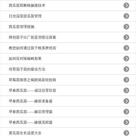
西瓜苗双断根嫁接技术
日光温室甜瓜苗管理
西瓜苗管理措施
辨别苗子出厂前是否喷过尿素
教您如何通过苗子根系辨优劣
如何应对辣椒畸形果
培育茄子苗的最佳方法
草莓苗病害之褐斑病及轮纹病
早春西瓜苗——成活后育壮苗
早春西瓜苗——嫁前准备篇
早春西瓜苗——嫁后管理篇
早春西瓜苗——嫁接流程篇
黄瓜苗生长温度大全