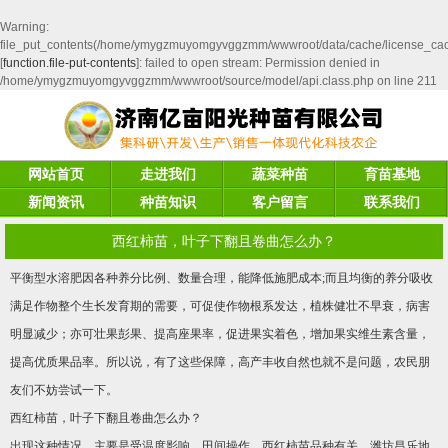
Warning
:
file_put_contents(/home/ymygzmuyomgyvggzmm/wwwroot/data/cache/license_ca
[
function.file-put-contents
]: failed to open stream: Permission denied in
/home/ymygzmuyomgyvggzmm/wwwroot/source/model/api.class.php
on line
211
网站首页
走进我们
蔬菜种苗
育苗基地
新闻资讯
种苗知识
客户留言
联系我们
西红柿苗，叶子下翻且卷曲怎么办？
平衡型水溶肥因各种养分比例、数量合理，能降低施肥成本;而且均衡的养分吸收
满足作物整个生长发育期的需要，可促使作物根系发达，植株健壮不早衰，病害
明显减少；亦可壮果彭果、提高座果率，促进果实着色，增加果实维生素含量，
提高优质果品率。所以说，有了这些保障，高产丰收自然也就不是问题，农民朋
友们不妨尝试一下。
西红柿苗，叶子下翻且卷曲怎么办？
出现这种情况，主要是受温度影响、田间操作、西红柿苗品种有关。潍坊昌乐地