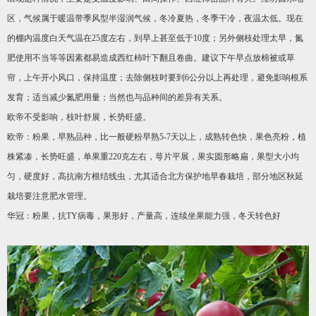
区，气候属于暖温带季风型半湿润气候，冬冷夏热，冬季干冷，夜温太低。现在
的棚内温度白天气温在25度左右，到早上甚至低于10度；另外侧枝处理太早，氮
肥使用不当等等因素都易造成西红柿叶下翻且卷曲。建议下午早点放棉被或草
帘，上午开小风口，保持温度；去除侧枝时要到6公分以上再处理，避免影响根系
发育；适当减少氮肥用量；当然也与品种间的差异有关系。
欧帝不受影响，枝叶舒展，长势旺盛。
欧帝：粉果，早熟品种，比一般硬粉早熟5-7天以上，成熟转色快，果色亮粉，植
株紧凑，长势旺盛，单果重220克左右，萼片平展，果实圆形略扁，果型大小均
匀，硬度好，高抗南方根结线虫，尤其适合北方保护地早春栽培，部分地区秋延
栽培要注意肥水管理。
华冠：粉果，抗TY病毒，果形好，产量高，连续坐果能力强，冬天转色好