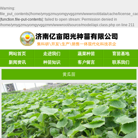
Warning
:
file_put_contents(/home/ymygzmuyomgyvggzmm/wwwroot/data/cache/license_ca
[
function.file-put-contents
]: failed to open stream: Permission denied in
/home/ymygzmuyomgyvggzmm/wwwroot/source/model/api.class.php
on line
211
网站首页
走进我们
蔬菜种苗
育苗基地
新闻资讯
种苗知识
客户留言
联系我们
黄瓜苗