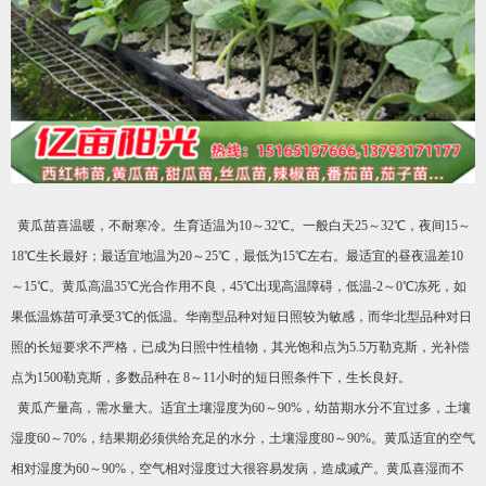
黄瓜苗喜温暖，不耐寒冷。生育适温为10～32℃。一般白天25～32℃，夜间15～
18℃生长最好；最适宜地温为20～25℃，最低为15℃左右。最适宜的昼夜温差10
～15℃。黄瓜高温35℃光合作用不良，45℃出现高温障碍，低温-2～0℃冻死，如
果低温炼苗可承受3℃的低温。华南型品种对短日照较为敏感，而华北型品种对日
照的长短要求不严格，已成为日照中性植物，其光饱和点为5.5万勒克斯，光补偿
点为1500勒克斯，多数品种在 8～11小时的短日照条件下，生长良好。
黄瓜产量高，需水量大。适宜土壤湿度为60～90%，幼苗期水分不宜过多，土壤
湿度60～70%，结果期必须供给充足的水分，土壤湿度80～90%。黄瓜适宜的空气
相对湿度为60～90%，空气相对湿度过大很容易发病，造成减产。黄瓜喜湿而不