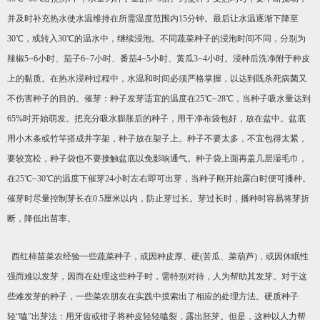
并及时补充热水使水温维持在所需温度范围内15分钟。最后让水温逐渐下降至
30℃，或转入30℃的温水中，继续浸泡。不同蔬菜种子的浸泡时间不同，分别为
辣椒5~6小时、茄子6~7小时、番茄4~5小时、黄瓜3~4小时。浸种后洗净附于种皮
上的黏质。在热水浸种过程中，水温和时间必须严格掌握，以达到既杀死病菌又
不伤害种子的目的。催芽：种子发芽适宜的温度在25℃~28℃，当种子吸水量达到
65%时开始萌发。把充分吸水膨胀后的种子，用干净布袋包好，放在盆中。盆底
用小木条或竹竿搭成井字架，种子放在架子上。种子不要太多，不宜包得太紧，
要较宽松，种子袋也不要接触盆底以免影响通气。种子袋上面再盖几层湿毛巾，
在25℃~30℃的温度下催芽24小时左右即可出芽，当种子刚开始露白时便可播种。
催芽时尽量控制芽长在0.5厘米以内，防止芽过长。芽过长时，播种时容易将芽折
断，降低出苗率。
西红柿苗菜农经验一些蔬菜种子，或因种皮厚、硬(苦瓜、菜葫芦)，或因休眠性
强而难以发芽，因而在处理这些种子时，需特别对待，人为帮助其发芽。对于这
些难发芽的种子，一些菜农朋友在实践中摸索出了相应的处理方法。硬质种子
轻“嗑”出芽法：用牙齿或钳子将种皮轻轻嗑裂，露出胚芽。但是，这种以人力帮