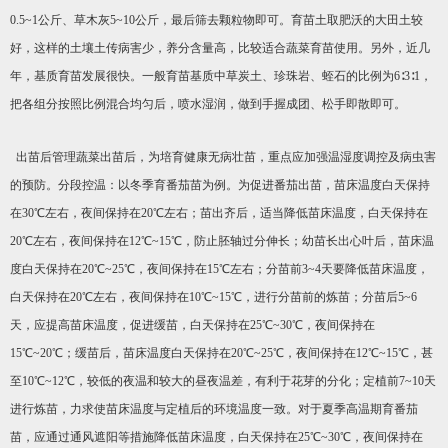
0.5~1公斤、草木灰5~10公斤，最后筛去颗粒物即可。育苗土取肥沃的大田土较
好，这样的土壤土传病害少，养分含量高，比较适合蔬菜育苗使用。另外，近几
年，基质育苗发展很快。一般育苗基质中草炭土、珍珠岩、蛭石的比例为6∶3∶1，
把各组分按照比例混合均匀后，喷水湿润，做到手握成团、松手即散即可。
出苗后管理蔬菜出苗后，为培育健康无病壮苗，重点应加强温湿度调控及病虫害
的预防。分段控温：以冬季育番茄苗为例。为促进番茄出苗，苗床温度白天保持
在30℃左右，夜间保持在20℃左右；苗出齐后，适当降低苗床温度，白天保持在
20℃左右，夜间保持在12℃~15℃，防止胚轴过分伸长；幼苗长出心叶后，苗床温
度白天保持在20℃~25℃，夜间保持在15℃左右；分苗前3~4天要降低苗床温度，
白天保持在20℃左右，夜间保持在10℃~15℃，进行分苗前的炼苗；分苗后5~6
天，应提高苗床温度，促进缓苗，白天保持在25℃~30℃，夜间保持在
15℃~20℃；缓苗后，苗床温度白天保持在20℃~25℃，夜间保持在12℃~15℃，甚
至10℃~12℃，较低的夜温和较大的昼夜温差，有利于花芽的分化；定植前7~10天
进行炼苗，力求使苗床温度与定植后的环境温度一致。对于夏季高温期育番茄
苗，应通过通风遮阳等措施降低苗床温度，白天保持在25℃~30℃，夜间保持在