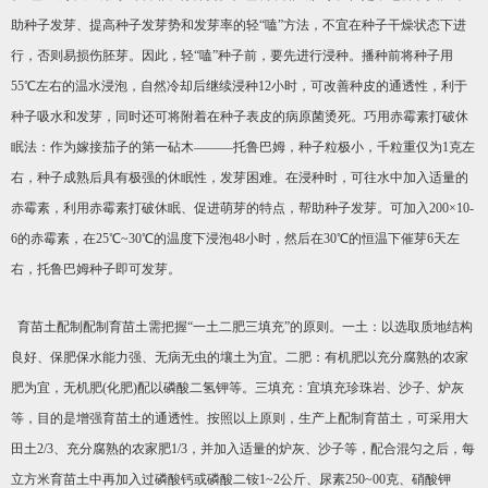
助种子发芽、提高种子发芽势和发芽率的轻“嗑”方法，不宜在种子干燥状态下进
行，否则易损伤胚芽。因此，轻“嗑”种子前，要先进行浸种。播种前将种子用
55℃左右的温水浸泡，自然冷却后继续浸种12小时，可改善种皮的通透性，利于
种子吸水和发芽，同时还可将附着在种子表皮的病原菌烫死。巧用赤霉素打破休
眠法：作为嫁接茄子的第一砧木———托鲁巴姆，种子粒极小，千粒重仅为1克左
右，种子成熟后具有极强的休眠性，发芽困难。在浸种时，可往水中加入适量的
赤霉素，利用赤霉素打破休眠、促进萌芽的特点，帮助种子发芽。可加入200×10-
6的赤霉素，在25℃~30℃的温度下浸泡48小时，然后在30℃的恒温下催芽6天左
右，托鲁巴姆种子即可发芽。
育苗土配制配制育苗土需把握“一土二肥三填充”的原则。一土：以选取质地结构
良好、保肥保水能力强、无病无虫的壤土为宜。二肥：有机肥以充分腐熟的农家
肥为宜，无机肥(化肥)配以磷酸二氢钾等。三填充：宜填充珍珠岩、沙子、炉灰
等，目的是增强育苗土的通透性。按照以上原则，生产上配制育苗土，可采用大
田土2/3、充分腐熟的农家肥1/3，并加入适量的炉灰、沙子等，配合混匀之后，每
立方米育苗土中再加入过磷酸钙或磷酸二铵1~2公斤、尿素250~00克、硝酸钾