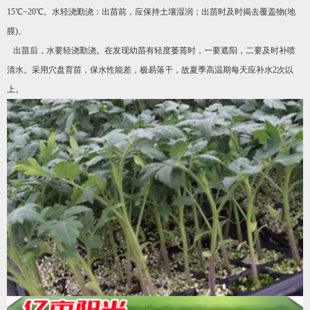
15℃~20℃。水轻浇勤浇：出苗前，应保持土壤湿润；出苗时及时揭去覆盖物(地
膜)。
出苗后，水要轻浇勤浇。在发现幼苗有轻度萎蔫时，一要遮阳，二要及时补喷
清水。采用穴盘育苗，保水性能差，极易落干，故夏季高温期每天应补水2次以
上。