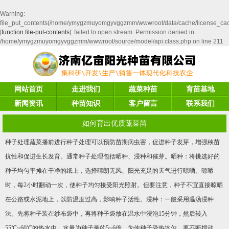
Warning
:
file_put_contents(/home/ymygzmuyomgyvggzmm/wwwroot/data/cache/license_ca
[
function.file-put-contents
]: failed to open stream: Permission denied in
/home/ymygzmuyomgyvggzmm/wwwroot/source/model/api.class.php
on line
211
网站首页
走进我们
蔬菜种苗
育苗基地
新闻资讯
种苗知识
客户留言
联系我们
如何育出优质蔬菜苗
种子处理蔬菜播前进行种子处理可以预防苗期病虫害，促进种子发芽，增强秧苗
抗性和促进生长发育。通常种子处理包括晒种、浸种和催芽。晒种：将挑选好的
种子均匀平摊在干净的纸上，选择晴朗无风、阳光充足的天气进行晾晒。晾晒
时，每2小时翻动一次，使种子均匀接受阳光照射。但要注意，种子不宜直接晾晒
在公路或水泥地上，以防温度过高，影响种子活性。浸种：一般采用温汤浸种
法。先将种子装在纱布袋中，再将种子袋放在温水中浸泡15分钟，然后转入
55℃~60℃的热水中，水量为种子量的5~6倍。为使种子受热均匀，要不断搅动，