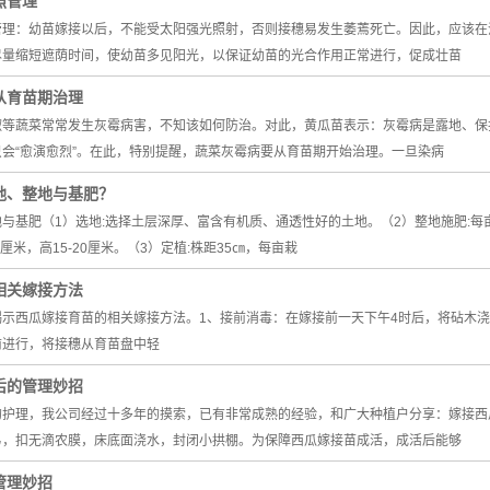
照管理
管理：幼苗嫁接以后，不能受太阳强光照射，否则接穗易发生萎蔫死亡。因此，应该在
尽量缩短遮荫时间，使幼苗多见阳光，以保证幼苗的光合作用正常进行，促成壮苗
从育苗期治理
椒等蔬菜常常发生灰霉病害，不知该如何防治。对此，黄瓜苗表示：灰霉病是露地、保
会“愈演愈烈”。在此，特别提醒，蔬菜灰霉病要从育苗期开始治理。一旦染病
地、整地与基肥？
与基肥（1）选地:选择土层深厚、富含有机质、通透性好的土地。（2）整地施肥:每亩
20厘米，高15-20厘米。（3）定植:株距35㎝，每亩栽
相关嫁接方法
示西瓜嫁接育苗的相关嫁接方法。1、接前消毒：在嫁接前一天下午4时后，将砧木浇
前进行，将接穗从育苗盘中轻
后的管理妙招
的护理，我公司经过十多年的摸索，已有非常成熟的经验，和广大种植户分享：嫁接西
弓，扣无滴农膜，床底面浇水，封闭小拱棚。为保障西瓜嫁接苗成活，成活后能够
管理妙招