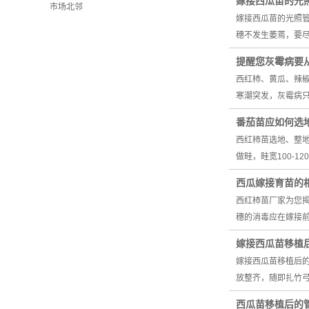
嫁接西瓜苗的光
市场北邻
嫁接西瓜苗的光照
穗不发生萎蔫，要
提醒您灰霉病要
西红柿、黄瓜、辣
寒潮突发，灰霉病只
番茄苗应如何选
西红柿苗选地、整地
做畦，畦宽100-1
西瓜嫁接育苗的
西红柿苗厂家为您揭
穗的消毒应在嫁接
嫁接西瓜苗移植
嫁接西瓜苗移植后
放整齐，随即扎竹
西瓜苗移植后的