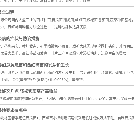
性好，有利于种子发芽。‌准备其他工具‌：如小铲子、喷壶
法全过程
限公司国内大型专业的西红柿苗,黄瓜苗,甜瓜苗,丝瓜苗,辣椒苗,番茄苗,蔬菜种苗
。‌‌西红柿苗种植方法全过程‌‌一、选种与播种‌‌选择优质
疫病的症状与防治措施
叶、茎和果实。叶片受害，初呈暗褐色小斑点，后扩大成圆形至椭圆性病斑，并有明显
青果受害最重。西红柿苗期发病，叶片上产生淡绿色水浸状病斑，边缘生白色霉层
善甜瓜黄瓜苗和西红柿苗的发芽和生长
处理可改善甜瓜苗黄瓜苗和西红柿苗的发芽和生长，最近进行的一项研究，研究了不同
，混合(覆盖物+Zn(0.5%)+硼(0.025%)；覆盖物、
做好这几点,轻松实现高产高收益
植辣椒苗温度管理最为重要，大棚内白天的温度最好控制在28-32℃，高于32℃就
整地要求有哪些
华北地区春季定植西瓜苗1、西瓜苗小拱棚栽培建议采用低畦或波浪式平畦，有利西瓜