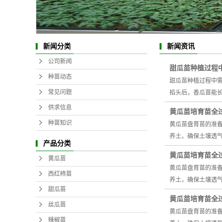
新闻分类
新闻资讯
公司新闻
甜瓜苗种植过程
种苗动态
甜瓜苗种植过程中需
常见问题
掐头后，香瓜苗能长
供求信息
黄瓜苗培育苗全
种苗知识
黄瓜苗盘育苗的准备
养土，确保土壤透气
产品分类
黄瓜苗培育苗全
黄瓜苗
黄瓜苗盘育苗的准备
西红柿苗
养土，确保土壤透气
甜瓜苗
黄瓜苗培育苗全
丝瓜苗
黄瓜苗盘育苗的准备
辣椒苗