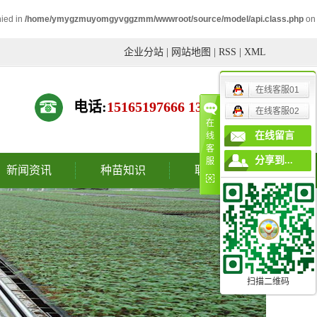
nied in
/home/ymygzmuyomgyvggzmm/wwwroot/source/model/api.class.php
on
企业分站
|
网站地图
|
RSS
|
XML
在线客服01
电话:
15165197666 13793171177
在线客服02
在
在线留言
线
客
分享到...
服
新闻资讯
种苗知识
联系我们
公司新闻
种苗动态
常见问题
供求信息
扫描二维码
种苗知识