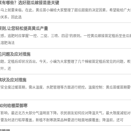
素有哪些？选好甜瓜嫁接苗是关键
季马上就要来临，在此，黄瓜苗小编给大家整理了甜瓜甜度的决定因素，希望能给广大
的关系，因此选
原则,让您轻松提高黄瓜产量
感，追肥时应掌握“一控、二促、三喷、四忌”的原则。一控黄瓜嫁接苗定植后至坐瓜
水溶肥海法
见问题及应对措施
问题，定植后却状况百出，今天，小编为大家整理了几个辣椒苗定植后常见的问题，希
黄叶，还
病状及应对措施
安全度过缓苗期，需从温度、水肥管理等方面进行把控。温度控制：黄瓜苗缓苗期要保
您如何给棚菜御寒
下影响，最近北方大部分气温明显下降。农民朋友如何应对降温天气，最大限度减轻对
产要及时进行稻草覆盖，新植不耐寒蔬菜品种要进行畦面地膜覆盖；降温前，还可