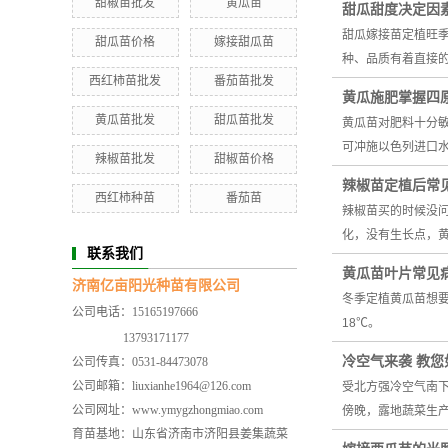
甜椒苗批发
黄瓜苗
甜瓜甜度决定因
甜瓜嫁接苗定植旺
甜瓜苗价格
嫁接甜瓜苗
种、品质有着直接
西红柿苗批发
番茄苗批发
黄瓜施肥掌握四
黄瓜苗批发
甜瓜苗批发
黄瓜苗对肥料十分敏
可冲施以色列进口
辣椒苗批发
甜椒苗价格
辣椒苗定植后常
西红柿种苗
番茄苗
辣椒苗买的时候没
化，没有生长点，
联系我们
黄瓜苗叶片常见
济南亿亩阳光种苗有限公司
冬季定植黄瓜苗想要
公司电话：15165197666
18℃。
13793171177
冷空气来袭 教
公司传真：0531-84473078
公司邮箱：liuxianhe1964@126.com
受北方强冷空气南
公司网址：www.ymygzhongmiao.com
傍晚，露地蔬菜生
育苗基地：山东省济南市济阳县姜集蔬菜