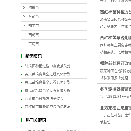
养土，确保土壤透气
甜椒苗
西红柿苗种植方
番茄苗
济南亿亩阳光种苗有
茄子苗
产、销售为一体化企业
西瓜苗
西红柿苗早晚期
草莓苗
西红柿苗主要危害
茎和果实。以叶和
新闻资讯
播种前处理可改
甜瓜苗种植过程中需要掐头处...
蔬菜种苗在播种前
黄瓜苗培育苗全过程具体步骤
试验采用多个处理：比如
黄瓜苗培育苗全过程具体步骤
冬季定植辣椒苗
黄瓜苗培育苗全过程具体步骤
1、温度管理冬季定
西红柿苗种植方法全过程
西红柿苗早晚期疫病的症状与...
北方定植西瓜苗
一、西红柿苗厂家
热门关键词
地栽培