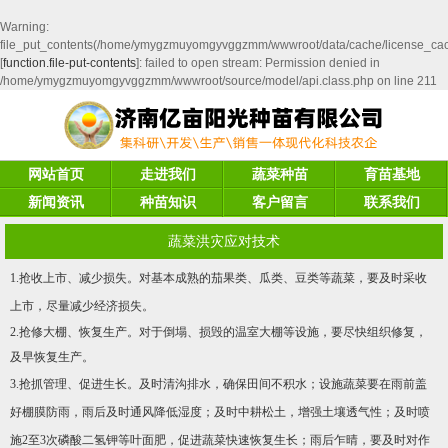
Warning
:
file_put_contents(/home/ymygzmuyomgyvggzmm/wwwroot/data/cache/license_ca
[
function.file-put-contents
]: failed to open stream: Permission denied in
/home/ymygzmuyomgyvggzmm/wwwroot/source/model/api.class.php
on line
211
网站首页
走进我们
蔬菜种苗
育苗基地
新闻资讯
种苗知识
客户留言
联系我们
蔬菜洪灾应对技术
1.抢收上市、减少损失。对基本成熟的茄果类、瓜类、豆类等蔬菜，要及时采收
上市，尽量减少经济损失。
2.抢修大棚、恢复生产。对于倒塌、损毁的温室大棚等设施，要尽快组织修复，
及早恢复生产。
3.抢抓管理、促进生长。及时清沟排水，确保田间不积水；设施蔬菜要在雨前盖
好棚膜防雨，雨后及时通风降低湿度；及时中耕松土，增强土壤透气性；及时喷
施2至3次磷酸二氢钾等叶面肥，促进蔬菜快速恢复生长；雨后乍晴，要及时对作