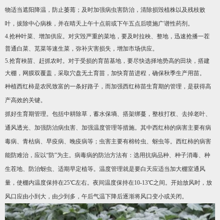
物适当遮阳降温，防止萎蔫；及时加强病虫害防治，清除损毁植株以及残枝败
叶，拔除中心病株，并在晴天上午十点前或下午五点后喷施广谱性药剂。
4.抢种叶菜、增加供应。对灾毁严重的菜地，要及时拉秧、整地，迅速抢播一茬
普通白菜、苋菜等速生菜，弥补灾害损失，增加市场供应。
5.抢育秧苗、赶抓农时。对于受损的育苗基地，要尽快选择地势高的田块，搭建
大棚，网膜双覆盖，采取穴盘无土育苗，加快育苗进程，确保秋季生产用苗。
种植西红柿是农民致富的一条好路子，而加强西红柿苗生育期的管理，是获得高
产高效的关键。
抓好生育期管理。包括中耕除草，蓄水保墒、搭架绑蔓，整枝打杈、去掉老叶、
通风透光、加强防治病虫害、加强温度管理等措施。其中西红柿的病害主要有病
毒病、青枯病、早疫病、晚疫病等；虫害主要有棉铃虫、蚜虫等。西红柿的病害
能防难治，应以“防”为主。病毒病的防治方法有：选用抗病品种、种子消毒、种
生茬地、防治蚜虫、适期早定植等。温度管理就是要白天应适当加大棚室通风
量，使棚内温度保持在25℃左右。夜间温度保持在10-13℃之间。开始放风时，放
风口应由小到大，由少到多，午后气温下降后逐渐将风口变小或关闭。